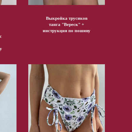
Выкройка трусиков
танга "Вереск" +
инструкция по пошиву
с
у