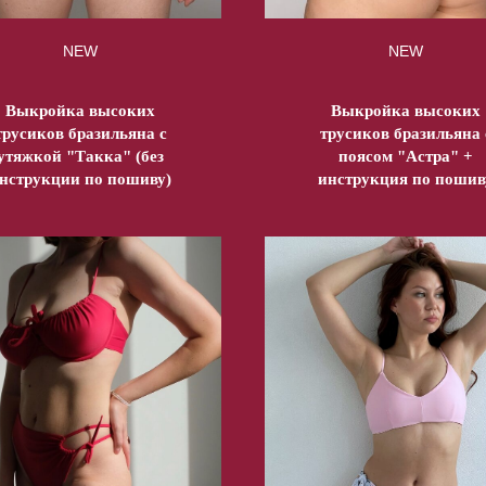
NEW
NEW
Выкройка высоких
Выкройка высоких
трусиков бразильяна с
трусиков бразильяна 
утяжкой "Такка" (без
поясом "Астра" +
нструкции по пошиву)
инструкция по пошив